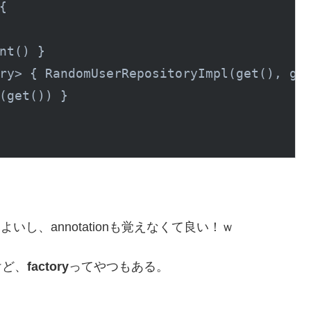
{

nt()
 }

ry> { 
RandomUserRepositoryImpl(
get
()
, ge
(
get
()
) }

いし、annotationも覚えなくて良い！ｗ
けど、
factory
ってやつもある。