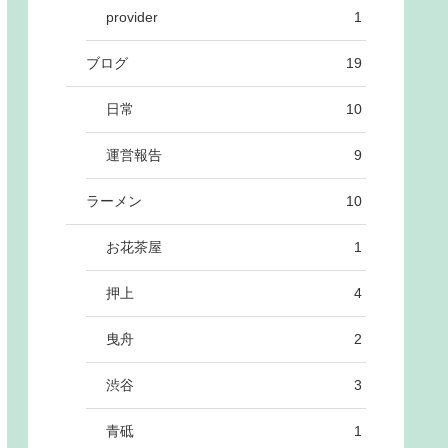
provider
1
ブログ
19
t
()
) }

日常
10
運営報告
9
ラーメン
10
お花茶屋
1
押上
4
曳舟
2
渋谷
3
青砥
1