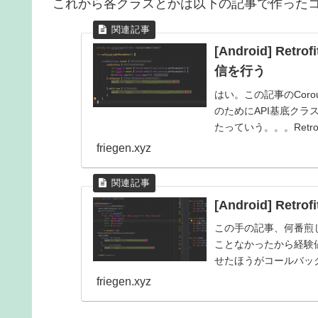
これから各クラスとかは以下の記事で作った
[Android] Retr
信を行う
はい。この記事のCor
のためにAPI基底ク
たっていう。。。Retrofi
friegen.xyz
[Android] Retr
この手の記事、何番煎
ことなかったから経験値が
せたほうがコールバッ
が、将来自分...
friegen.xyz