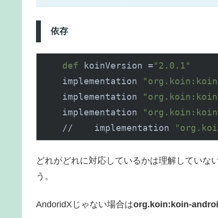
依存
def
 koinVersion =
"2.0.1"
    implementation 
"org.koin:koin
    implementation 
"org.koin:koin
    implementation 
"org.koin:koin
    //    implementation 
"org.koi
どれがどれに対応しているかは理解していない
う。
AndoridXじゃない場合は
org.koin:koin-andro