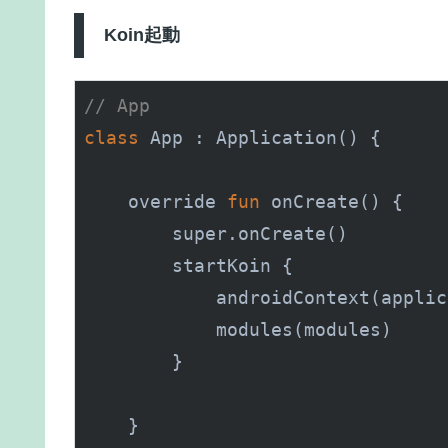
Koin起動
// App
class
 App : 
Application()
 {

    override 
fun
 on
Create()
 {

        super.on
Create()
        startKoin {

            android
Context(
applic
            modules(modules)

        }

    }
