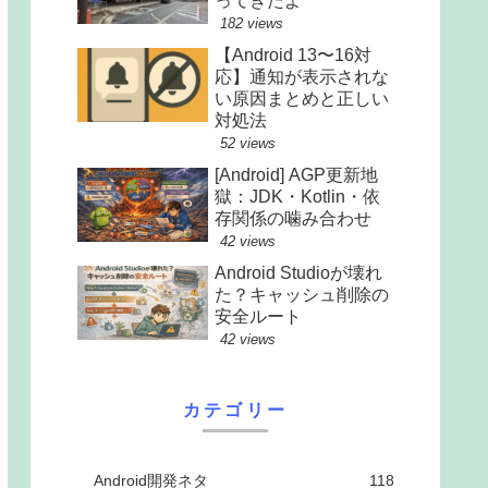
ってきたよ
182 views
【Android 13〜16対
応】通知が表示されな
い原因まとめと正しい
対処法
52 views
[Android] AGP更新地
獄：JDK・Kotlin・依
存関係の噛み合わせ
42 views
Android Studioが壊れ
た？キャッシュ削除の
安全ルート
42 views
カテゴリー
Android開発ネタ
118