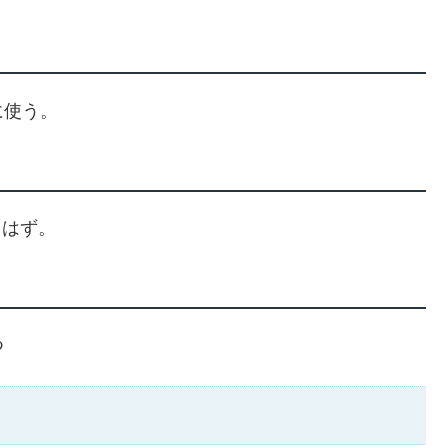
に使う。
、はず。
つ