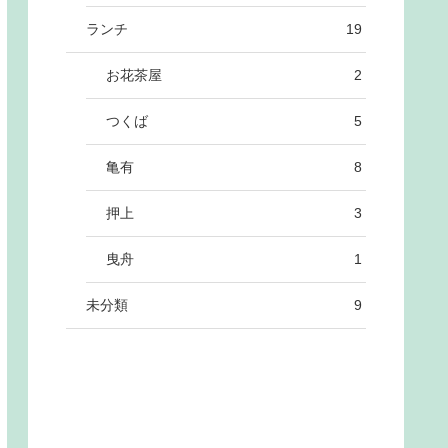
ランチ
19
お花茶屋
2
つくば
5
亀有
8
押上
3
曳舟
1
未分類
9