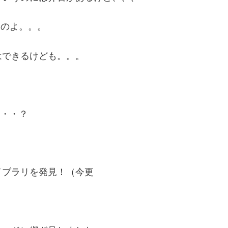
うのよ。。。
はできるけども。。。
on・・・？
イブラリを発見！（今更