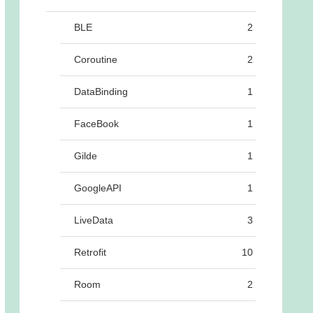
BLE
2
Coroutine
2
DataBinding
1
FaceBook
1
Gilde
1
←公式にはあるって書いてあるのにMavenに存在してな
GoogleAPI
1
LiveData
3
Retrofit
10
Room
2