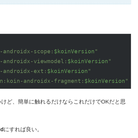
-androidx-scope:
$koinVersion
"
-androidx-viewmodel:
$koinVersion
"
-androidx-ext:
$koinVersion
"
n:koin-androidx-fragment:
$koinVersion
"
 
けど、簡単に触れるだけならこれだけでOKだと思
id
にすれば良い。