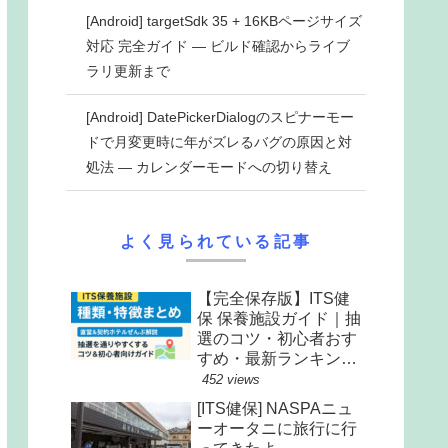
[Android] targetSdk 35 + 16KBページサイズ
対応 完全ガイド ― ビルド確認からライブ
ラリ更新まで
[Android] DatePickerDialogのスピナーモー
ドで月変更時に年がズレるバグの原因と対
処法 ― カレンダーモードへの切り替え
よく見られている記事
【完全保存版】ITS健
保 保養施設ガイド｜抽
選のコツ・初心者おす
すめ・最新ランキング
まで全解説
452 views
[ITS健保] NASPAニュ
ーオータニに旅行に行