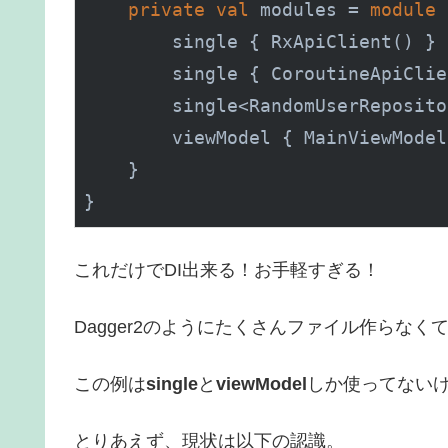
private
val
 modules = 
module
 
        single { 
RxApiClient()
 }

        single { 
CoroutineApiClie
        single<RandomUserReposito
        viewModel { 
MainViewModel
    }

}
これだけでDI出来る！お手軽すぎる！
Dagger2のようにたくさんファイル作らなくてよ
この例は
single
と
viewModel
しか使ってない
とりあえず、現状は以下の認識。