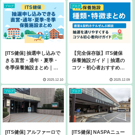
ブログ
ブログ
[ITS健保] 抽選申し込みで
【完全保存版】ITS健保
きる直営・通年・夏季・
保養施設ガイド｜抽選の
冬季保養施設まとめ｜お
コツ・初心者おすすめ・
すすめ・選び方・申込手
最新ランキングまで全解
2025.12.10
2025.12.09
順も
説
ブログ
ブログ
[ITS健保] アルファーロで
[ITS健保] NASPAニュー