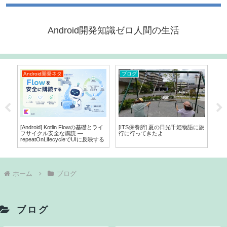
Android開発知識ゼロ人間の生活
Android開発ネタ
ブログ
ラ
ght
[Android] Kotlin Flowの基礎とライ
[ITS保養所] 夏の日光千姫物語に旅
[ラ
に画
フサイクル安全な購読 ―
行に行ってきたよ
repeatOnLifecycleでUIに反映する
ホーム
ブログ
ブログ