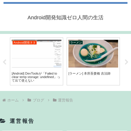
Android開発知識ゼロ人間の生活
Android開発ネタ
ラーメン
A
[Android] DevToolsが「Failed to
[ラーメン] 本所吾妻橋 吉法師
[An
clear temp storage: undefined」っ
で
て出て使えない
ホーム
ブログ
運営報告
運営報告