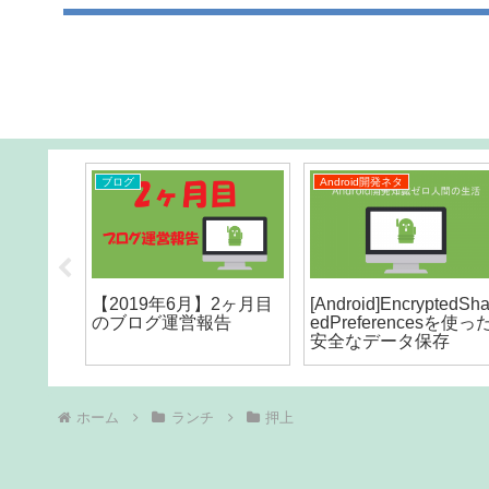
ブログ
Android開発ネタ
x の使い方
【2019年6月】2ヶ月目
[Android]EncryptedSha
のブログ運営報告
edPreferencesを使っ
 find /
安全なデータ保存
ace の違い
ホーム
ランチ
押上