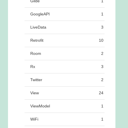
Gilde
1
GoogleAPI
1
LiveData
3
Retrofit
10
Room
2
Rx
3
Twitter
2
View
24
ViewModel
1
WiFi
1