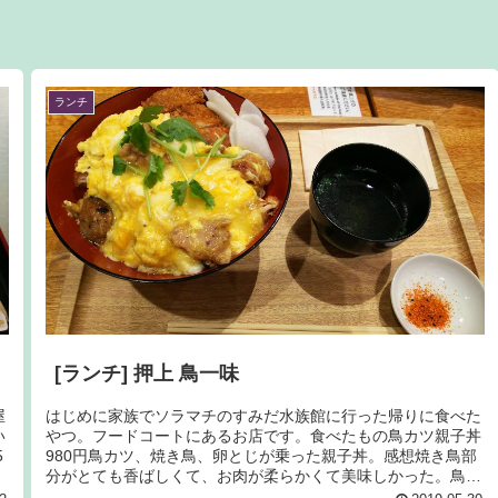
ランチ
[ランチ] 押上 鳥一味
屋
はじめに家族でソラマチのすみだ水族館に行った帰りに食べた
い
やつ。フードコートにあるお店です。食べたもの鳥カツ親子丼
5
980円鳥カツ、焼き鳥、卵とじが乗った親子丼。感想焼き鳥部
分がとても香ばしくて、お肉が柔らかくて美味しかった。鳥カ
ツも揚げたて...