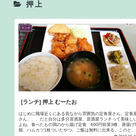
押上
ランチ
[ランチ] 押上 むーたお
はじめに職場近くにある昔ながら雰囲気の定食屋さん。定食
さん、、、だと自分は多分居酒屋。居酒屋ランチって美味し
よね。食べたもの鶏のから揚げ定食 600円前菜3種、唐揚げ
個、ハムカツ1枚ついたやつ。ご飯は無料に出来る。このとき
は大盛りにし...