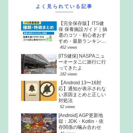
よく見られている記事
【完全保存版】ITS健
保 保養施設ガイド｜抽
選のコツ・初心者おす
すめ・最新ランキング
まで全解説
452 views
[ITS健保] NASPAニュ
ーオータニに旅行に行
ってきたよ
182 views
【Android 13〜16対
応】通知が表示されな
い原因まとめと正しい
対処法
52 views
[Android] AGP更新地
獄：JDK・Kotlin・依
存関係の噛み合わせ