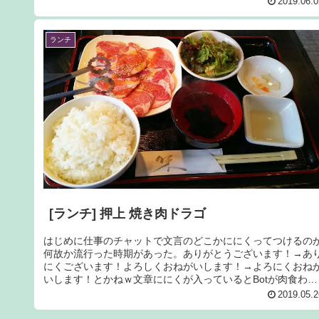
2019.06.0
ランチ
[ランチ] 押上 焼き肉ドラゴ
はじめに仕事のチャットで文言のどこかににくってつけるの
何故か流行った時期があった。ありがとうございます！→あ
にくございます！よろしくおねがいします！→よろにくおね
いします！とかねｗ文章ににくが入っているとBotが肉食わせ
ろ！とか言う風...
2019.05.2