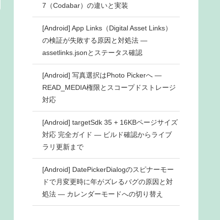
7（Codabar）の違いと実装
[Android] App Links（Digital Asset Links）
の検証が失敗する原因と対処法 ―
assetlinks.jsonとステータス確認
[Android] 写真選択はPhoto Pickerへ ―
READ_MEDIA権限とスコープドストレージ
対応
[Android] targetSdk 35 + 16KBページサイズ
対応 完全ガイド ― ビルド確認からライブ
ラリ更新まで
[Android] DatePickerDialogのスピナーモー
ドで月変更時に年がズレるバグの原因と対
処法 ― カレンダーモードへの切り替え