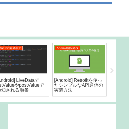
Android開発ネタ
Android開発ネタ
Android
Android] LiveDataで
[Android] Retrofitを使っ
SharedP
etValueやpostValueで
たシンプルなAPI通信の
DataS
通知される順番
実装方法
い使い分