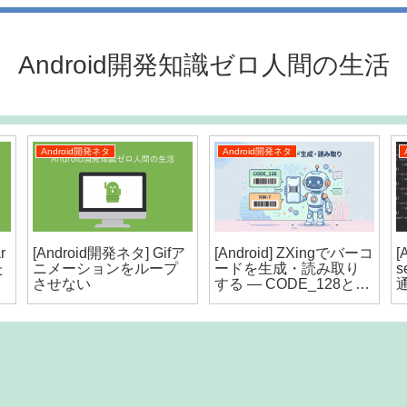
Android開発知識ゼロ人間の生活
Android開発ネタ
Android開発ネタ
r
[Android開発ネタ] Gifア
[Android] ZXingでバーコ
[
た
ニメーションをループ
ードを生成・読み取り
s
させない
する ― CODE_128と
NW-7（Codabar）の違
いと実装