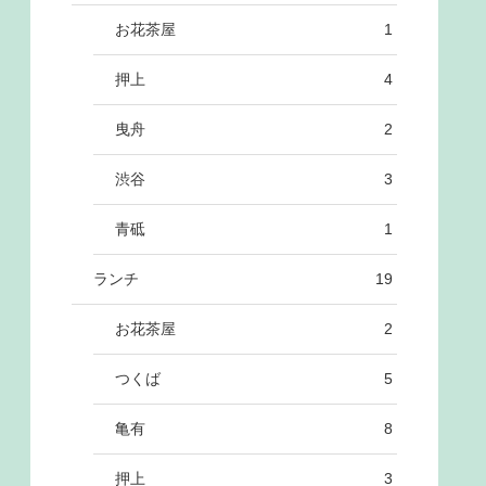
お花茶屋
1
押上
4
曳舟
2
渋谷
3
青砥
1
ランチ
19
お花茶屋
2
つくば
5
亀有
8
押上
3