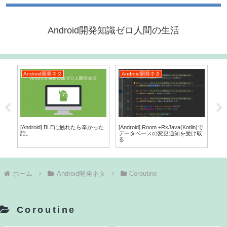
Android開発知識ゼロ人間の生活
Android開発ネタ
Android開発ネタ
A
[Android] BLEに触れたら辛かった
[Android] Room +RxJava(Kotlin)で
[A
話。
データベースの変更通知を受け取
成・
る
とN
ホーム
Android開発ネタ
Coroutine
Coroutine