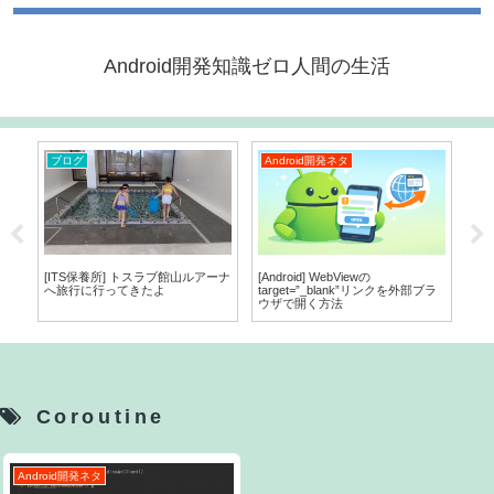
Android開発知識ゼロ人間の生活
ブログ
Android開発ネタ
A
ren
[ITS保養所] トスラブ館山ルアーナ
[Android] WebViewの
[A
へ旅行に行ってきたよ
target=”_blank”リンクを外部ブラ
選ぶ
ウザで開く方法
る
Coroutine
Android開発ネタ