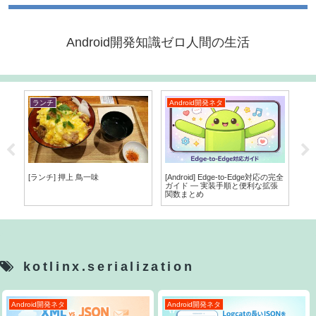
Android開発知識ゼロ人間の生活
ランチ
Android開発ネタ
A
[An
がD
をさ
[ランチ] 押上 鳥一味
[Android] Edge-to-Edge対応の完全
Pi
ガイド — 実装手順と便利な拡張
を
関数まとめ
kotlinx.serialization
Android開発ネタ
Android開発ネタ