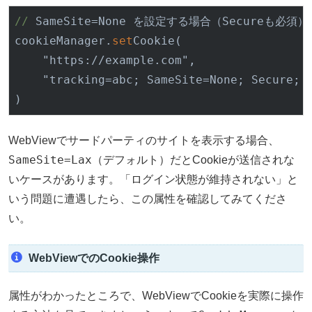
//
 SameSite=None を設定する場合（Secureも必須）

cookieManager.
set
Cookie
(

    "https://example.com",

    "
tracking
=abc; 
SameSite
=None; Secure; 
)
WebViewでサードパーティのサイトを表示する場合、
SameSite=Lax
（デフォルト）だとCookieが送信されな
いケースがあります。「ログイン状態が維持されない」と
いう問題に遭遇したら、この属性を確認してみてくださ
い。
WebViewでのCookie操作
属性がわかったところで、WebViewでCookieを実際に操作