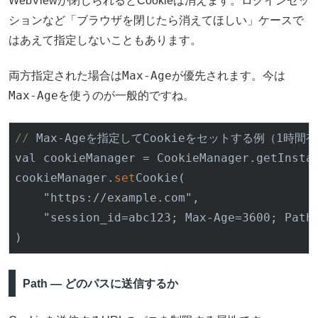
WebViewが閉じられるとCookieは消えます。ログインセッ
ションなど「ブラウザを閉じたら消えてほしい」ケースで
はあえて指定しないこともあります。
Max-Age
両方指定された場合は
が優先されます。今は
Max-Age
を使うのが一般的ですね。
//
 Max-Ageを指定してCookieをセットする例（1時間有
val cookieManager = CookieManager.getInsta
cookieManager.
set
Cookie
(

    "https://example.com",

    "
session_id
=abc123; 
Max-Age
=3600; 
Path
)
Path — どのパスに送信するか