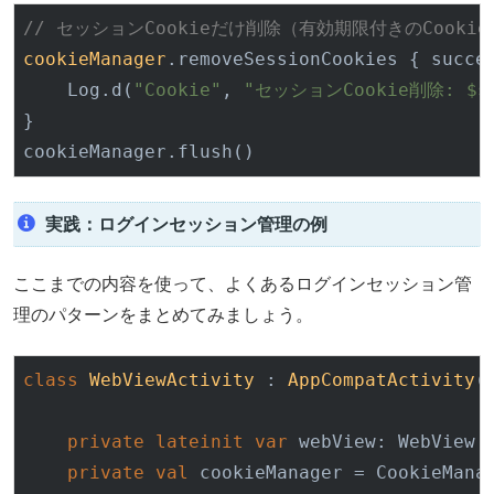
// セッションCookieだけ削除（有効期限付きのCooki
cookieManager
.removeSessionCookies { succe
    Log.d(
"Cookie"
, 
"セッションCookie削除: $su
}

実践：ログインセッション管理の例
ここまでの内容を使って、よくあるログインセッション管
理のパターンをまとめてみましょう。
class
WebViewActivity
 : 
AppCompatActivity
()
private
lateinit
var
 webView: WebView

private
val
 cookieManager = CookieManag