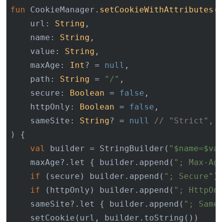
fun
 CookieManager.
setCookieWithAttributes
(

    url: 
String
,

    name: 
String
,

    value: 
String
,

    maxAge: 
Int
? = 
null
,

    path: 
String
 = 
"/"
,

    secure: 
Boolean
 = 
false
,

    httpOnly: 
Boolean
 = 
false
,

    sameSite: 
String
? = 
null
// "Strict", 
)
 {

val
 builder = StringBuilder(
"
$name
=
$va
    maxAge?.let { builder.append(
"; Max-Ag
if
 (secure) builder.append(
"; Secure"
)

if
 (httpOnly) builder.append(
"; HttpOn
    sameSite?.let { builder.append(
"; Same
    setCookie(url, builder.toString())
