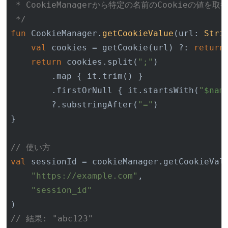
 * CookieManagerから特定の名前のCookieの値を取得
 */
fun
 CookieManager.
getCookieValue
(url: 
Stri
val
 cookies = getCookie(url) ?: 
return
return
 cookies.split(
";"
)

        .map { it.trim() }

        .firstOrNull { it.startsWith(
"
$nam
        ?.substringAfter(
"="
)

}

// 使い方
val
 sessionId = cookieManager.getCookieValu
"https://example.com"
,

"session_id"
// 結果: "abc123"