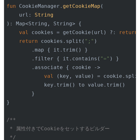
fun
 CookieManager.
getCookieMap
(

    url: 
String
)
: Map<String, String> {

val
 cookies = getCookie(url) ?: 
return
return
 cookies.split(
";"
)

        .map { it.trim() }

        .filter { it.contains(
"="
) }

        .associate { cookie ->

val
 (key, value) = cookie.spli
            key.trim() to value.trim()

        }

}

/**

 * 属性付きでCookieをセットするビルダー

 */