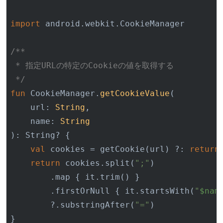
import
 android.webkit.CookieManager

/**

 * 指定URLの特定のCookieの値を取得する

 */
fun
 CookieManager.
getCookieValue
(

    url: 
String
,

    name: 
String
)
: String? {

val
 cookies = getCookie(url) ?: 
return
return
 cookies.split(
";"
)

        .map { it.trim() }

        .firstOrNull { it.startsWith(
"
$nam
        ?.substringAfter(
"="
)

}
