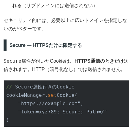
れる（サブドメインには送信されない）
セキュリティ的には、必要以上に広いドメインを指定しな
いのがベターです。
Secure — HTTPSだけに限定する
Secure
属性が付いたCookieは、
HTTPS通信のときだけ
送
信されます。HTTP（暗号化なし）では送信されません。
//
 Secure属性付きのCookie

cookieManager.
set
Cookie
(

    "https://example.com",

    "
token
=xyz789; Secure; 
Path
=/"

)