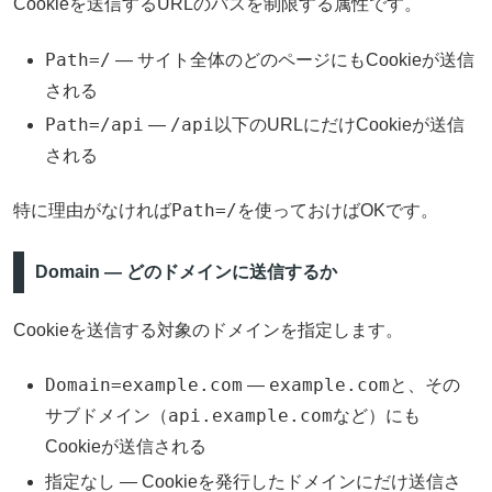
Cookieを送信するURLのパスを制限する属性です。
Path=/
— サイト全体のどのページにもCookieが送信
される
Path=/api
/api
—
以下のURLにだけCookieが送信
される
Path=/
特に理由がなければ
を使っておけばOKです。
Domain — どのドメインに送信するか
Cookieを送信する対象のドメインを指定します。
Domain=example.com
example.com
—
と、その
api.example.com
サブドメイン（
など）にも
Cookieが送信される
指定なし — Cookieを発行したドメインにだけ送信さ