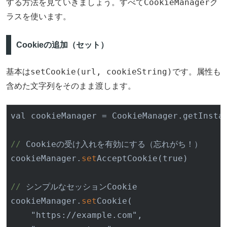
CookieManager
する方法を見ていきましょう。すべて
ク
ラスを使います。
Cookieの追加（セット）
setCookie(url, cookieString)
基本は
です。属性も
含めた文字列をそのまま渡します。
val cookieManager = CookieManager.getInsta
//
 Cookieの受け入れを有効にする（忘れがち！）

cookieManager.
set
AcceptCookie
(true)
//
 シンプルなセッションCookie

cookieManager.
set
Cookie
(

    "https://example.com",
