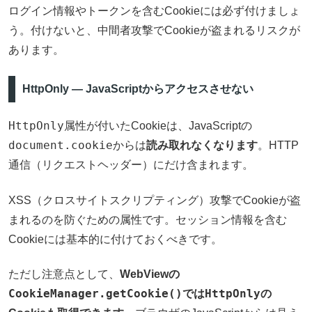
ログイン情報やトークンを含むCookieには必ず付けましょ
う。付けないと、中間者攻撃でCookieが盗まれるリスクが
あります。
HttpOnly — JavaScriptからアクセスさせない
HttpOnly
属性が付いたCookieは、JavaScriptの
document.cookie
からは
読み取れなくなります
。HTTP
通信（リクエストヘッダー）にだけ含まれます。
XSS（クロスサイトスクリプティング）攻撃でCookieが盗
まれるのを防ぐための属性です。セッション情報を含む
Cookieには基本的に付けておくべきです。
ただし注意点として、
WebViewの
CookieManager.getCookie()
HttpOnly
では
の