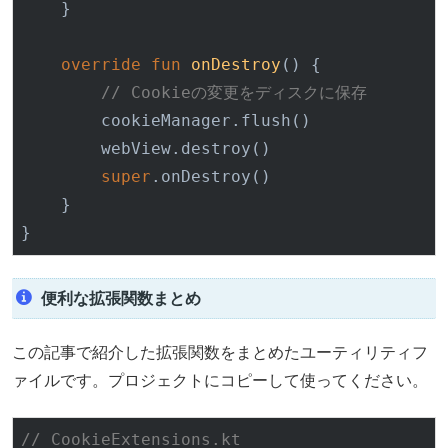
    }

override
fun
onDestroy
()
 {

// Cookieの変更をディスクに保存
        cookieManager.flush()

        webView.destroy()

super
.onDestroy()

    }

便利な拡張関数まとめ
この記事で紹介した拡張関数をまとめたユーティリティフ
ァイルです。プロジェクトにコピーして使ってください。
// CookieExtensions.kt