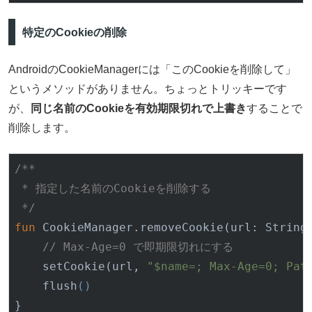
特定のCookieの削除
AndroidのCookieManagerには「このCookieを削除して」
というメソッドがありません。ちょっとトリッキーです
が、
同じ名前のCookieを有効期限切れで上書き
することで
削除します。
/**

 * 指定した名前のCookieを削除する

 */
fun
CookieManager
.
remove
Cookie(
url
: String
// Max-Age=0 で即期限切れにする
    set
Cookie(
url
, 
"$name=; Max-Age=0; Pat
    flush
()
}
