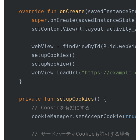
override
fun
onCreate
(savedInstanceSta
super
.onCreate(savedInstanceState)

        setContentView(R.layout.activity_we
        webView = findViewById(R.id.webView
        setupCookies()

        setupWebView()

        webView.loadUrl(
"https://example.c
    }

private
fun
setupCookies
()
 {

// Cookieを有効にする
        cookieManager.setAcceptCookie(
true
)
// サードパーティCookieも許可する場合