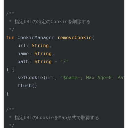
/**

 * 指定URLの特定のCookieを削除する

 */
fun
 CookieManager.
removeCookie
(

    url: 
String
,

    name: 
String
,

    path: 
String
 = 
"/"
)
 {

    setCookie(url, 
"
$name
=; Max-Age=0; Pat
    flush()

}

/**

 * 指定URLのCookieをMap形式で取得する

 */