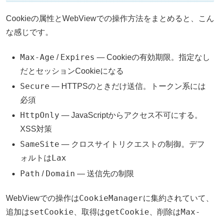
Cookieの属性とWebViewでの操作方法をまとめると、こん
な感じです。
Max-Age
Expires
/
— Cookieの有効期限。指定なし
だとセッションCookieになる
Secure
— HTTPSのときだけ送信。トークン系には
必須
HttpOnly
— JavaScriptからアクセス不可にする。
XSS対策
SameSite
— クロスサイトリクエストの制御。デフ
Lax
ォルトは
Path
Domain
/
— 送信先の制限
CookieManager
WebViewでの操作は
に集約されていて、
setCookie
getCookie
Max-
追加は
、取得は
、削除は