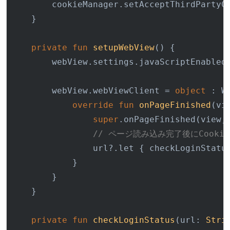
        cookieManager.setAcceptThirdPartyC
    }

private
fun
setupWebView
()
 {

        webView.settings.javaScriptEnabled
        webView.webViewClient = 
object
 : W
override
fun
onPageFinished
(vi
super
.onPageFinished(view, 
// ページ読み込み完了後にCooki
                url?.let { checkLoginStatus
            }

        }

    }

private
fun
checkLoginStatus
(url: 
Stri