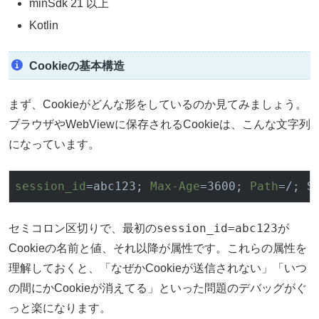
minSdk 21 以上
Kotlin
Cookieの基本構造
まず、Cookieがどんな形をしているのか見てみましょう。
ブラウザやWebViewに保存されるCookieは、こんな文字列
になっています。
session_id
=abc123; 
Max-Age
=3600; 
Path
=/; S
session_id=abc123
セミコロン区切りで、最初の
が
Cookieの名前と値、それ以降が属性です。これらの属性を
理解しておくと、「なぜかCookieが送信されない」「いつ
の間にかCookieが消えてる」といった問題のデバッグがぐ
っと楽になります。