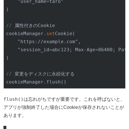
    "
user_name
=taro"

)
//
 属性付きのCookie

cookieManager.
set
Cookie
(

    "https://example.com",

    "
session_id
=abc123; 
Max-Age
=86400; 
Pat
)
//
 変更をディスクに永続化する

cookieManager.flush
()
flush()
は忘れがちですが重要です。これを呼ばないと、
アプリが強制終了した場合にCookieが保存されないことが
あります。