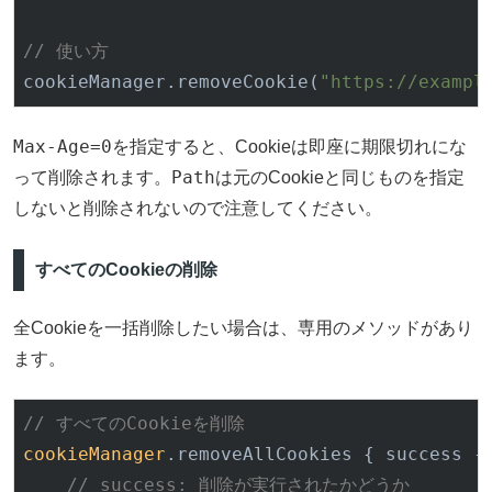
// 使い方
cookieManager.remove
Cookie(
"https://exampl
Max-Age=0
を指定すると、Cookieは即座に期限切れにな
Path
って削除されます。
は元のCookieと同じものを指定
しないと削除されないので注意してください。
すべてのCookieの削除
全Cookieを一括削除したい場合は、専用のメソッドがあり
ます。
// すべてのCookieを削除
cookieManager
.removeAllCookies { success -
// success: 削除が実行されたかどうか