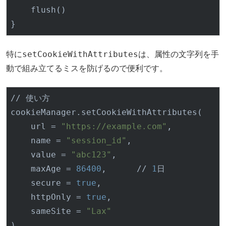
    flush()

setCookieWithAttributes
特に
は、属性の文字列を手
動で組み立てるミスを防げるので便利です。
// 使い方

cookieManager.setCookieWithAttributes(

url
 = 
"https://example.com"
,

name
 = 
"session_id"
,

value
 = 
"abc123"
,

maxAge
 = 
86400
,      // 
1
日

secure
 = 
true
,

httpOnly
 = 
true
,

sameSite
 = 
"Lax"