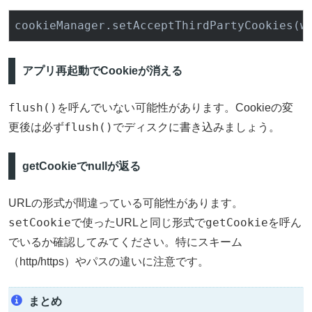
cookieManager.set
AcceptThirdPartyCookies(
w
アプリ再起動でCookieが消える
flush()
を呼んでいない可能性があります。Cookieの変
flush()
更後は必ず
でディスクに書き込みましょう。
getCookieでnullが返る
URLの形式が間違っている可能性があります。
setCookie
getCookie
で使ったURLと同じ形式で
を呼ん
でいるか確認してみてください。特にスキーム
（http/https）やパスの違いに注意です。
まとめ