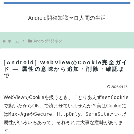
Android開発知識ゼロ人間の生活
ホーム
Android開発ネタ
[Android] WebViewのCookie完全ガイ
ド — 属性の意味から追加・削除・確認ま
で
2026.04.15
setCookie
WebViewでCookieを扱うとき、「とりあえず
で動いたからOK」で済ませていませんか？実はCookieに
Max-Age
Secure
HttpOnly
SameSite
は
や
、
、
といった
属性がいろいろあって、それぞれに大事な意味がありま
す。