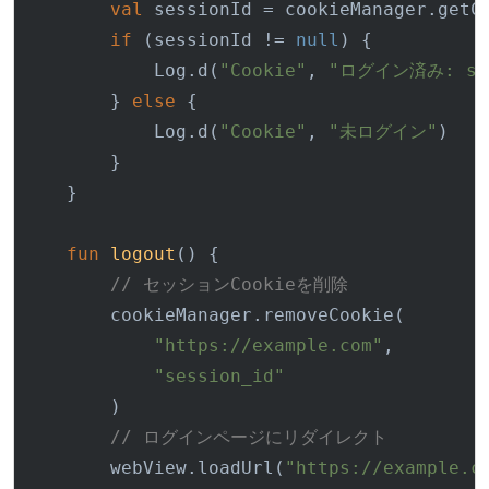
val
 sessionId = cookieManager.getC
if
 (sessionId != 
null
) {

            Log.d(
"Cookie"
, 
"ログイン済み: ses
        } 
else
 {

            Log.d(
"Cookie"
, 
"未ログイン"
)

        }

    }

fun
logout
()
 {

// セッションCookieを削除
        cookieManager.removeCookie(

"https://example.com"
,

"session_id"
        )

// ログインページにリダイレクト
        webView.loadUrl(
"https://example.c