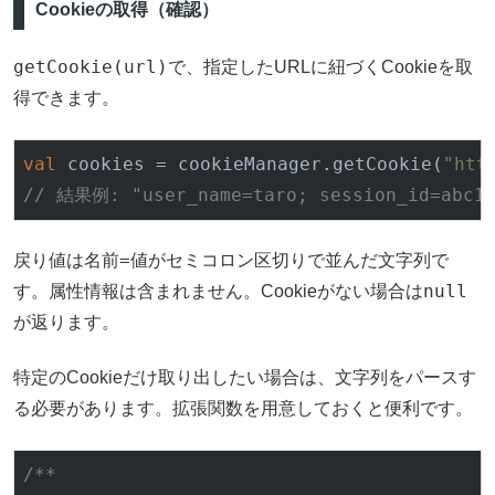
Cookieの取得（確認）
getCookie(url)
で、指定したURLに紐づくCookieを取
得できます。
val
 cookies = cookieManager.get
Cookie(
"htt
// 結果例: "user_name=taro; session_id=abc1
名前=値
戻り値は
がセミコロン区切りで並んだ文字列で
null
す。属性情報は含まれません。Cookieがない場合は
が返ります。
特定のCookieだけ取り出したい場合は、文字列をパースす
る必要があります。拡張関数を用意しておくと便利です。
/**
