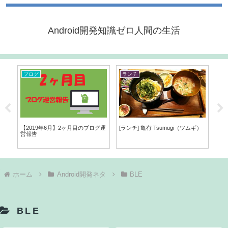
Android開発知識ゼロ人間の生活
ブログ
ランチ
A
t
【2019年6月】2ヶ月目のブログ運
[ランチ] 亀有 Tsumugi（ツムギ）
[An
映
営報告
ナ
るバ
ダ
ホーム
Android開発ネタ
BLE
BLE