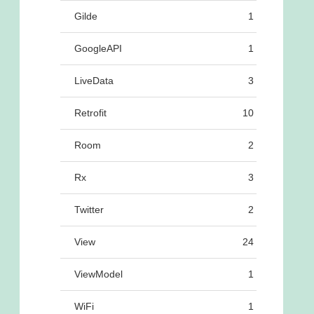
Gilde
1
GoogleAPI
1
LiveData
3
Retrofit
10
Room
2
Rx
3
Twitter
2
View
24
ViewModel
1
WiFi
1