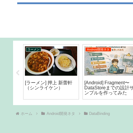
ラーメン
Android開発ネタ
タニタカ
[ラーメン] 押上 新蕾軒
[Android] Fragment〜
（シンライケン）
DataStoreまでの設計
ンプルを作ってみた
ホーム
Android開発ネタ
DataBinding