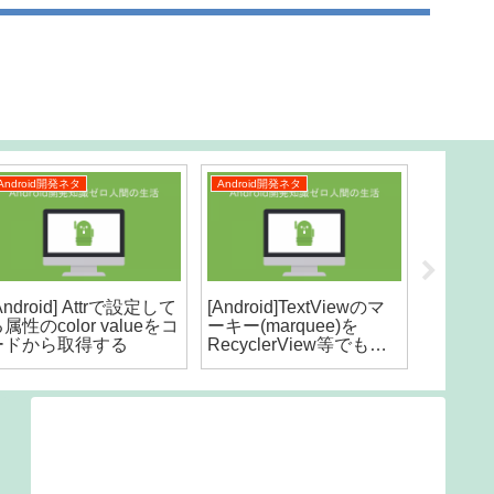
Android開発ネタ
Android開発ネタ
Android
Android] Attrで設定して
[Android]TextViewのマ
[Androi
属性のcolor valueをコ
ーキー(marquee)を
ータス
ードから取得する
RecyclerView等でも動
ドから
かさせる