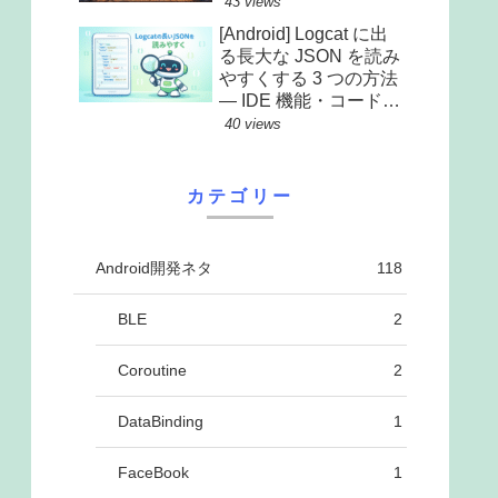
43 views
[Android] Logcat に出
る長大な JSON を読み
やすくする 3 つの方法
— IDE 機能・コード・
オンラインツール
40 views
カテゴリー
Android開発ネタ
118
BLE
2
Coroutine
2
DataBinding
1
FaceBook
1