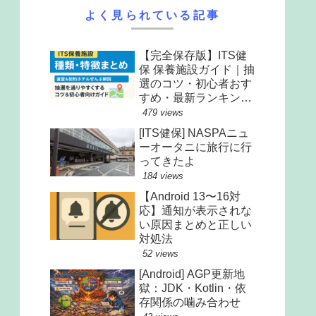
よく見られている記事
【完全保存版】ITS健
保 保養施設ガイド｜抽
選のコツ・初心者おす
すめ・最新ランキング
まで全解説
479 views
[ITS健保] NASPAニュ
ーオータニに旅行に行
ってきたよ
184 views
【Android 13〜16対
応】通知が表示されな
い原因まとめと正しい
対処法
52 views
[Android] AGP更新地
獄：JDK・Kotlin・依
存関係の噛み合わせ