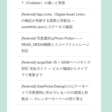
7（Codabar）の違いと実装
[Android] App Links（Digital Asset Links）
の検証が失敗する原因と対処法 ―
assetlinks.jsonとステータス確認
[Android] 写真選択はPhoto Pickerへ ―
READ_MEDIA権限とスコープドストレージ
対応
[Android] targetSdk 35 + 16KBページサイズ
対応 完全ガイド ― ビルド確認からライブ
ラリ更新まで
[Android] DatePickerDialogのスピナーモー
ドで月変更時に年がズレるバグの原因と対
処法 ― カレンダーモードへの切り替え