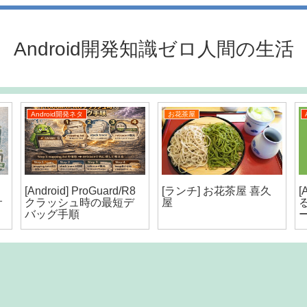
Android開発知識ゼロ人間の生活
Android開発ネタ
お花茶屋
[Android] ProGuard/R8
[ランチ] お花茶屋 喜久
[
サ
クラッシュ時の最短デ
屋
る
バッグ手順