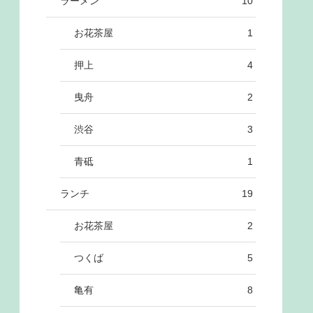
ラーメン
10
お花茶屋
1
押上
4
曳舟
2
渋谷
3
青砥
1
ランチ
19
お花茶屋
2
つくば
5
亀有
8