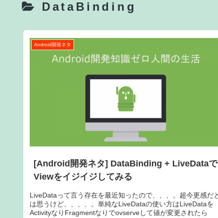
DataBinding
Android開発ネタ
[Android開発ネタ] DataBinding + LiveDataで
Viewをイジイジしてみる
LiveDataって言う存在を最近知ったので、、、。超今更感だ
は思うけど、、、、。単純なLiveDataの使い方はLiveDataを
ActivityなりFragmentなりでovserveして値が変更されたら