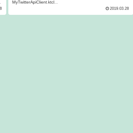
.
MyTwitterApiClient.ktcl...
8
2019.03.28