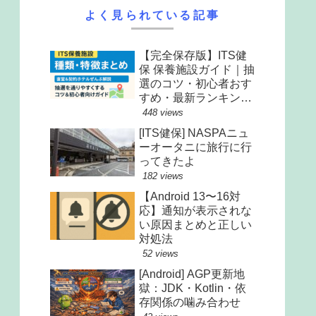
よく見られている記事
【完全保存版】ITS健
保 保養施設ガイド｜抽
選のコツ・初心者おす
すめ・最新ランキング
まで全解説
448 views
[ITS健保] NASPAニュ
ーオータニに旅行に行
ってきたよ
182 views
【Android 13〜16対
応】通知が表示されな
い原因まとめと正しい
対処法
52 views
[Android] AGP更新地
獄：JDK・Kotlin・依
存関係の噛み合わせ