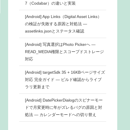
7（Codabar）の違いと実装
[Android] App Links（Digital Asset Links）
の検証が失敗する原因と対処法 ―
assetlinks.jsonとステータス確認
[Android] 写真選択はPhoto Pickerへ ―
READ_MEDIA権限とスコープドストレージ
対応
[Android] targetSdk 35 + 16KBページサイズ
対応 完全ガイド ― ビルド確認からライブ
ラリ更新まで
[Android] DatePickerDialogのスピナーモー
ドで月変更時に年がズレるバグの原因と対
処法 ― カレンダーモードへの切り替え