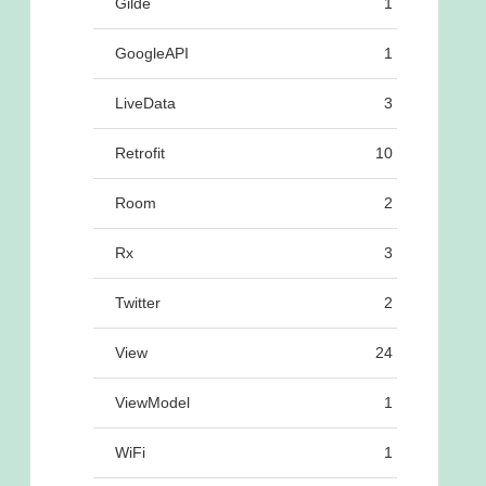
Gilde
1
GoogleAPI
1
LiveData
3
Retrofit
10
Room
2
Rx
3
Twitter
2
View
24
ViewModel
1
WiFi
1