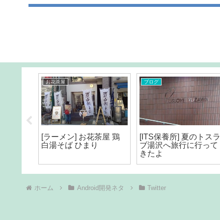
お花茶屋
ブログ
所吾妻橋
[ラーメン] お花茶屋 鶏
[ITS保養所] 夏のトス
白湯そば ひまり
ブ湯沢へ旅行に行って
きたよ
ホーム
Android開発ネタ
Twitter