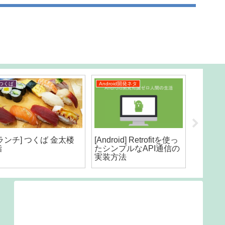
つくば
Android開発ネタ
Android
[ランチ] つくば 金太楼
[Android] Retrofitを使っ
[Andro
鮨
たシンプルなAPI通信の
ヘッダ
実装方法
法をま