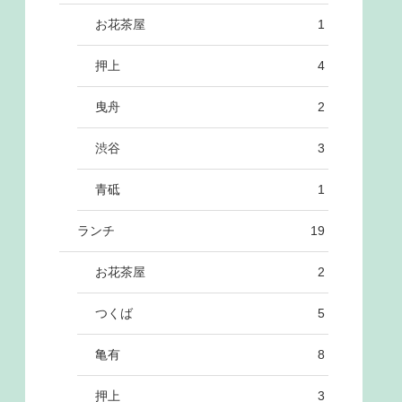
お花茶屋
1
押上
4
曳舟
2
渋谷
3
青砥
1
ランチ
19
お花茶屋
2
つくば
5
亀有
8
押上
3