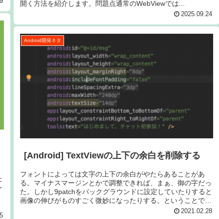
9
開く方法を紹介します。問題点通常のWebViewでは...
2025.09.24
Android開発ネタ
[Android] TextViewの上下の余白を削除する
フォントによっては文字の上下の余白がやたらあることがあ
た
る。マイナスマージンとかで調整できれば、まぁ、御の字だっ
レ
た。しかし9patchをバックグラウンドに設定していたりすると
画像の伸びがものすごく微妙になったりする。ということで、
余白を削除す...
2021.02.28
5