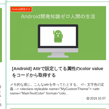
Android開発ネタ
[Android] Attrで設定してる属性のcolor value
をコードから取得する
メモ的な感じ。こんなattrを作ってたとする。 <!-- 文字色の定
画
義 --> <declare-styleable name="MyCustomTheme"> <attr
ュ
name="MainTextColor" format="colo...
れ
2019.10.07
5