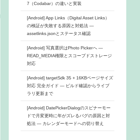
7（Codabar）の違いと実装
[Android] App Links（Digital Asset Links）
の検証が失敗する原因と対処法 ―
assetlinks.jsonとステータス確認
[Android] 写真選択はPhoto Pickerへ ―
READ_MEDIA権限とスコープドストレージ
対応
[Android] targetSdk 35 + 16KBページサイズ
対応 完全ガイド ― ビルド確認からライブ
ラリ更新まで
[Android] DatePickerDialogのスピナーモー
ドで月変更時に年がズレるバグの原因と対
処法 ― カレンダーモードへの切り替え