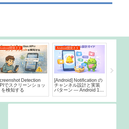
Android開発ネタ
Android開発ネタ
ブログ
creenshot Detection
[Android] Notification の
[ITS健
APIでスクリーンショッ
チャンネル設計と実装
オータ
トを検知する
パターン — Android 15
てきた
対応版