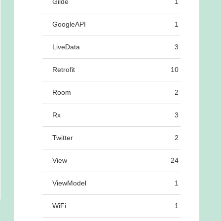
Gilde
1
GoogleAPI
1
LiveData
3
Retrofit
10
Room
2
Rx
3
Twitter
2
View
24
ViewModel
1
WiFi
1