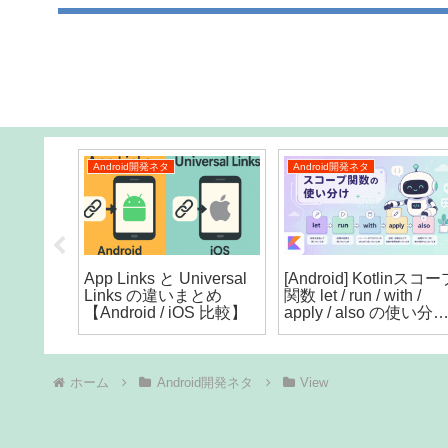
Android開発ネタ
Android開発ネタ
スを無
App Links と Universal
[Android] Kotlinスコ
てみた
Links の違いまとめ
関数 let / run / with /
った
【Android / iOS 比較】
apply / also の使い分
― 迷わない判断フロ
チャート付き
ホーム
Android開発ネタ
View