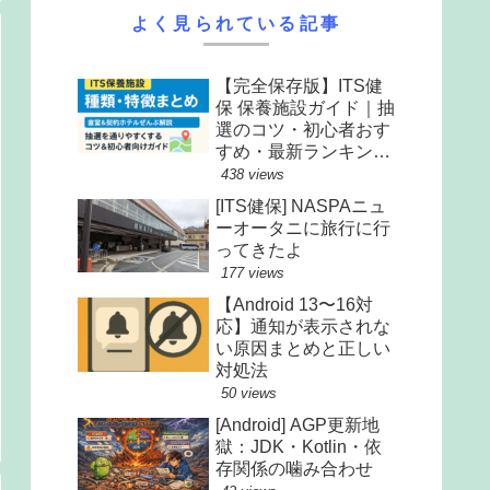
よく見られている記事
【完全保存版】ITS健
保 保養施設ガイド｜抽
選のコツ・初心者おす
すめ・最新ランキング
まで全解説
438 views
[ITS健保] NASPAニュ
ーオータニに旅行に行
ってきたよ
177 views
【Android 13〜16対
応】通知が表示されな
い原因まとめと正しい
対処法
50 views
[Android] AGP更新地
獄：JDK・Kotlin・依
存関係の噛み合わせ