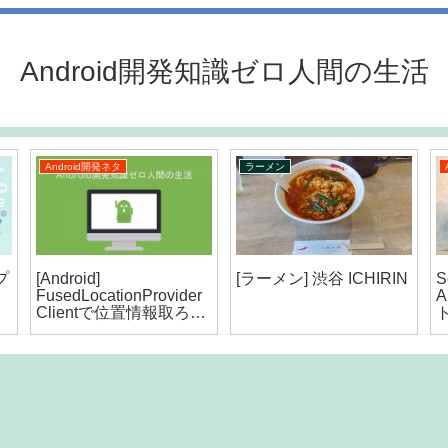
Android開発知識ゼロ人間の生活
Android開発ネタ
ラーメン
ープ
[Android]
[ラーメン] 渋谷 ICHIRIN
S
FusedLocationProvider
け
Clientで位置情報取ろう
ー
としたら落ちた話