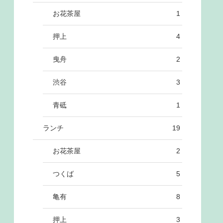
お花茶屋
1
押上
4
曳舟
2
渋谷
3
青砥
1
ランチ
19
お花茶屋
2
つくば
5
亀有
8
押上
3