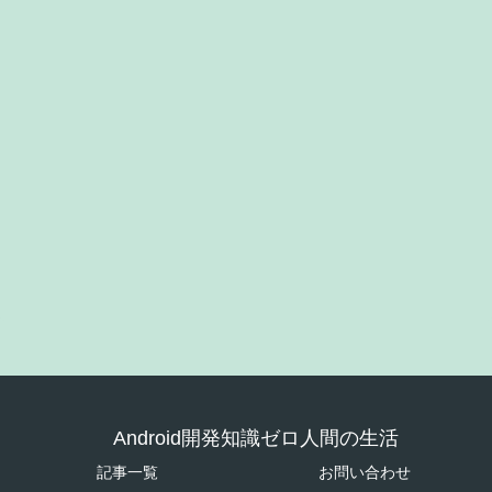
Android開発知識ゼロ人間の生活
記事一覧
お問い合わせ