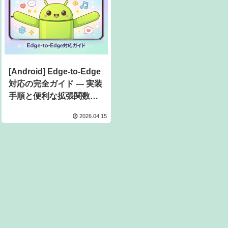
[Android] Edge-to-Edge
対応の完全ガイド — 実装
手順と便利な拡張関数ま
とめ
2026.04.15