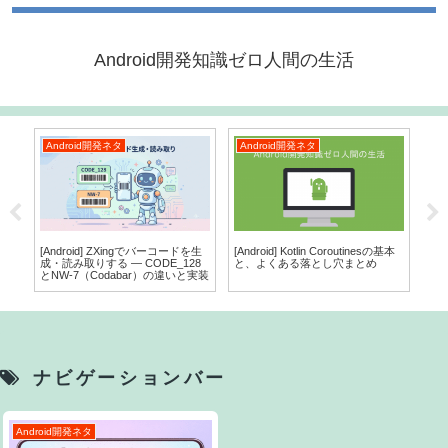
Android開発知識ゼロ人間の生活
Android開発ネタ
Android開発ネタ
A
er
[Android] ZXingでバーコードを生
[Android] Kotlin Coroutinesの基本
An
コー
成・読み取りする ― CODE_128
と、よくある落とし穴まとめ
ュ
とNW-7（Codabar）の違いと実装
ナビゲーションバー
Android開発ネタ