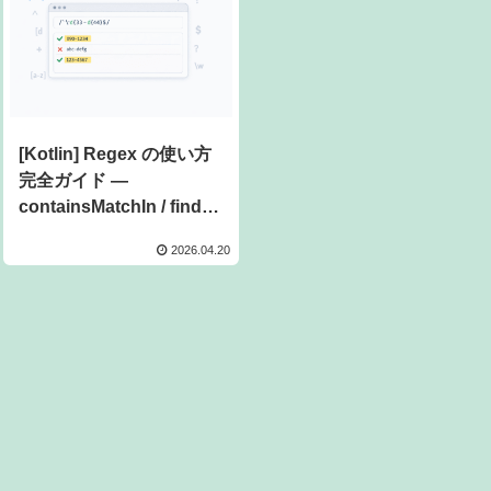
[Kotlin] Regex の使い方
完全ガイド —
containsMatchIn / find /
findAll / replace の違い
2026.04.20