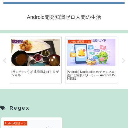
Android開発知識ゼロ人間の生活
つくば
Android開発ネタ
A
[ランチ] つくば 北海道あばしりザ
[Android] Notification のチャンネル
[An
ンギ亭
設計と実装パターン — Android 15
方
対応版
Regex
Android開発ネタ