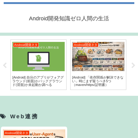
Android開発知識ゼロ人間の生活
Android開発ネタ
Android開発ネタ
ラ
をさ
[Android] 自分のアプリがフォアグ
[Android] 「依存関係が解決できな
[ラ
ラウンド(前面)かバックグラウン
い」時にまず疑うべき5つ
ド(背面)か未起動か調べる
（maven/https/証明書）
Web連携
Android開発ネタ