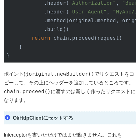
            .header(
"Authorization"
, 
"Bear
            .header(
"User-Agent"
, 
"MyApp/1
            .method(original.method, origin
            .build()

return
 chain.proceed(request)

    }

original.newBuilder()
ポイントは
でリクエストをコ
ピーして、その上にヘッダーを追加しているところです。
chain.proceed()
に渡すのは新しく作ったリクエストに
なります。
OkHttpClientにセットする
Interceptorを書いただけではまだ動きません。これを