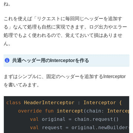
ね。
これを使えば「リクエストに毎回同じヘッダーを追加す
る」なんて処理も自然に実現できます。ログ出力やエラー
処理でもよく使われるので、覚えておいて損はありませ
ん。
共通ヘッダー用のInterceptorを作る
まずはシンプルに、固定のヘッダーを追加するInterceptor
を書いてみます。
class
HeaderInterceptor
 : 
Interceptor {
override
fun
intercept
(chain: 
Intercep
val
 original = chain.request()

val
 request = original.newBuilder()