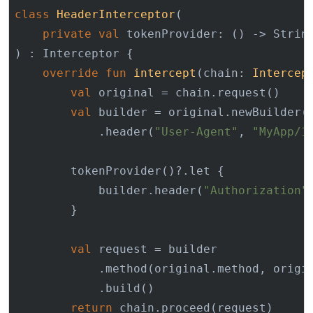
class
HeaderInterceptor
(

private
val
 tokenProvider: () -> String
) : Interceptor {

override
fun
intercept
(chain: 
Intercep
val
 original = chain.request()

val
 builder = original.newBuilder()
            .header(
"User-Agent"
, 
"MyApp/1
        tokenProvider()?.let {

            builder.header(
"Authorization"
        }

val
 request = builder

            .method(original.method, origin
            .build()

return
 chain.proceed(request)
