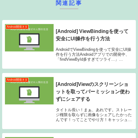
関連記事
Android開発ネタ
[Android] ViewBindingを使って
安全にUI操作を行う方法
AndroidでViewBindingを使って安全にUI操
作を行う方法Androidアプリでの開発中、
「findViewById多すぎてツライ...」
「NullPointerExceptionで落ちた...」という
経験、ありませんか？そんな...
Android開発ネタ
[Android]Viewのスクリーンショ
ットを取ってパーミッション使わ
ずにシェアする
タイトル長い！まぁ、あれです。ストレー
ジ権限を取らずに画像をシェアしたかった
んです！ってことでやり方！キャッシュデ
ィレクトリに画像を保存してやって、その
画像をシェアすれば良い！以上！ってこと
で実装！実装FileProvider用のxmlつく...