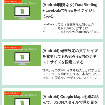
Android開発ネタ
[Android開発ネタ] DataBinding
+ LiveDataでViewをイジイジし
てみる
LiveDataって言う存在を最近知ったの
で、、、。超今更感だとは思うけ
ど、、、、。単純なLiveDataの使い方は
LiveDataをActivityなりFragmentなりで
ovserveして値が変更されたらViewを書き
換えるとかだと思...
Android開発ネタ
[Android] 端末設定の文字サイズ
を変更してもWebView内のテキ
ストサイズを固定にする
端末設定の文字サイズを最大とかにすると
レイアウトが崩れたりする。本当だったら
崩れても問題ないデザインにしたり、レイ
アウトを組んだりする。ただどうしようも
ないところはTextView等のテキストサイズ
をsp指定からdp指定にする。dp指定にす...
Android開発ネタ
[Android] Google Mapsを組み込
んで、JSONスタイルで見た目を