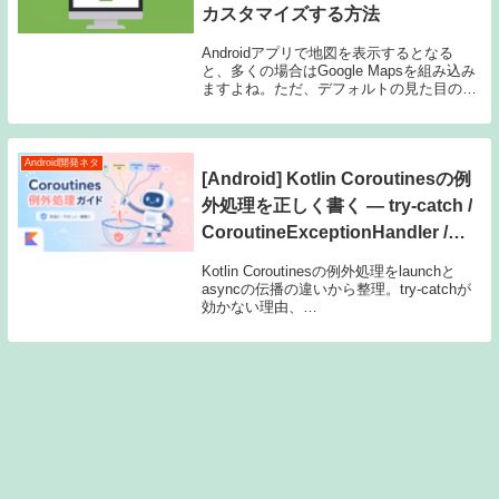
カスタマイズする方法
Androidアプリで地図を表示するとなる
と、多くの場合はGoogle Mapsを組み込み
ますよね。ただ、デフォルトの見た目のま
まだと少し味気ない…ということもあると
思います。そこで今回は、Google Mapsを
Androidに組み込み、...
Android開発ネタ
[Android] Kotlin Coroutinesの例
外処理を正しく書く ― try-catch /
CoroutineExceptionHandler /
supervisorScopeの使い分け
Kotlin Coroutinesの例外処理をlaunchと
asyncの伝播の違いから整理。try-catchが
効かない理由、
CoroutineExceptionHandler、
supervisorScopeによる子の失敗の隔離、
CancellationExceptionの扱いまで、Android
の実装例つきで解説します。