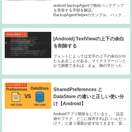
android:backupAgentで独自バックアップ
を実装する手順を解説。
BackupAgentHelperのサンプル、バックア
ップ対象の設計、開発中にadbでバックア
ップ/リストア動作を確認するコマンドまで
まとめます。
Android開発ネタ
[Android] TextViewの上下の余白
を削除する
フォントによっては文字の上下の余白がや
たらあることがある。マイナスマージンと
かで調整できれば、まぁ、御の字だった。
しかし9patchをバックグラウンドに設定し
ていたりすると画像の伸びがものすごく微
妙になったりする。ということで、余白を
削除す...
Android開発ネタ
SharedPreferences と
DataStore の違いと正しい使い分
け【Android】
Androidアプリ開発をしていると、「設定
値やフラグ、どこに保存すればいいんだっ
け？」と迷う場面が必ず出てきます。昔か
らよく使われてきたのが