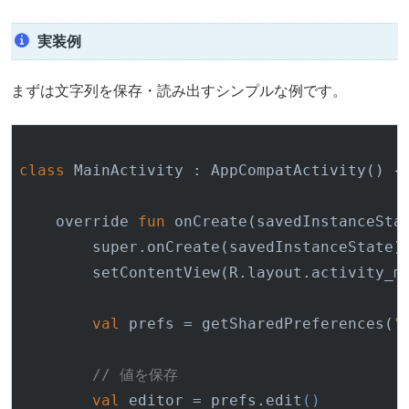
実装例
まずは文字列を保存・読み出すシンプルな例です。
class
 MainActivity : 
AppCompatActivity()
 {

    override 
fun
 on
Create(
savedInstanceSta
        super.on
Create(
savedInstanceState
)
        set
ContentView(R.
layout
.
activity_m
val
 prefs = get
SharedPreferences(
"
// 値を保存
val
 editor = prefs.edit
()