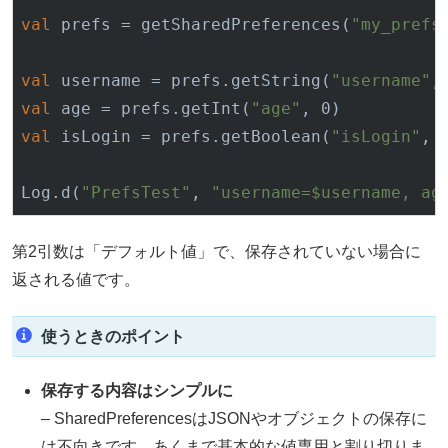
val
 prefs = get
SharedPreferences(
"my_prefs
val
 username = prefs.get
String(
"username"
,
val
 age = prefs.get
Int(
"age"
, 0)
val
 isLogin = prefs.get
Boolean(
"isLogin"
, 
Log
.
d(
"PrefsTest"
, 
"username=$username, ag
第2引数は「デフォルト値」で、保存されていない場合に
返される値です。
使うときのポイント
保存する内容はシンプルに
– SharedPreferencesはJSONやオブジェクトの保存に
は不向きです。あくまで基本的な値専用と割り切りま