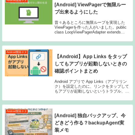
Android開発ネタ
[Android] ViewPagerで無限ルー
プ出来るようにした
昔々あるところに無限ループを実現した
ViewPagerを作った人がいました。public
class LoopViewPagerAdapter extends
PagerAdapter { @Override public int
getC...
Android開発ネタ
【Android】App Links をタップ
してもアプリが起動しないときの
確認ポイントまとめ
Android アプリで App Links（アプリリン
ク）を設定したのに、リンクをタップして
もアプリが起動しないというトラブル、か
なりよくあります。しかもこの問題、「実
装ミス」「サーバー設定」「端末側の状
態」など原因が多岐にわたり、どこか...
Android開発ネタ
[Android] 独自バックアップ、今
どきどう作る？backupAgent実
装メモ