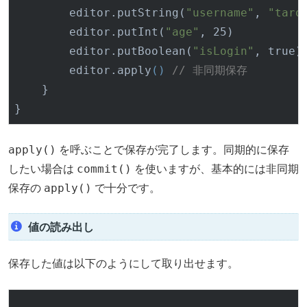
        editor.put
String(
"username"
, 
"taro
        editor.put
Int(
"age"
, 25)
        editor.put
Boolean(
"isLogin"
, 
true
)
        editor.apply
()
// 非同期保存
    }

apply()
を呼ぶことで保存が完了します。同期的に保存
commit()
したい場合は
を使いますが、基本的には非同期
apply()
保存の
で十分です。
値の読み出し
保存した値は以下のようにして取り出せます。