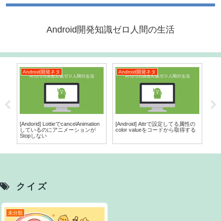
Android開発知識ゼロ人間の生活
Android開発ネタ
Android開発ネタ
A
ew
[Andorid] LottieでcancelAnimation
[Android] Attrで設定してる属性の
[An
る
しているのにアニメーションが
color valueをコードから取得する
をm
Stopしない
面
クイズ
未分類