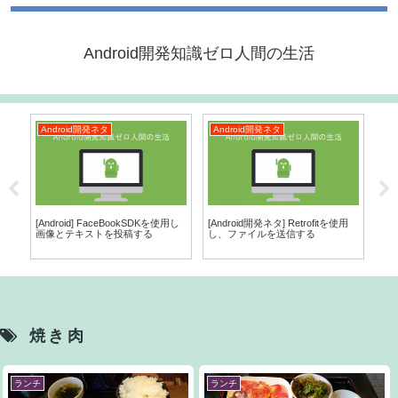
Android開発知識ゼロ人間の生活
Android開発ネタ
Android開発ネタ
A
/
[Android] FaceBookSDKを使用し
[Android開発ネタ] Retrofitを使用
App
い分け
画像とテキストを投稿する
し、ファイルを送信する
いま
ト付
焼き肉
ランチ
ランチ