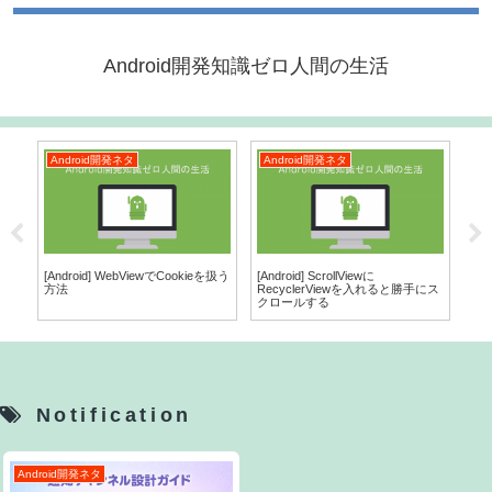
Android開発知識ゼロ人間の生活
Android開発ネタ
Android開発ネタ
A
を使
[Android] WebViewでCookieを扱う
[Android] ScrollViewに
[A
方法
RecyclerViewを入れると勝手にス
選ぶ
クロールする
る
Notification
Android開発ネタ