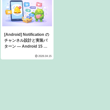
[Android] Notification の
チャンネル設計と実装パ
ターン — Android 15 対
応版
2026.04.15